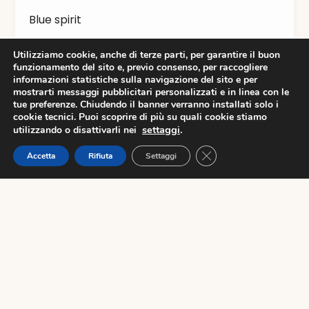
Blue spirit
Bottega Verde
Utilizziamo cookie, anche di terze parti, per garantire il buon
funzionamento del sito e, previo consenso, per raccogliere
informazioni statistiche sulla navigazione del sito e per
Calliope
mostrarti messaggi pubblicitari personalizzati e in linea con le
tue preferenze. Chiudendo il banner verranno installati solo i
cookie tecnici. Puoi scoprire di più su quali cookie stiamo
Centro TIM
settaggi
.
utilizzando o disattivarli nei
Close GDPR Cookie Ban
Accetta
Rifiuta
Settaggi
Conbipel
Negozi
Orari
Raggiungici
Promozioni
Diamanti
Dispensa Emilia
Viale dello Sport 50,
Evos
41122 Modena
Telefono: 059 373709
Email:
iportali@svicom.com
Farmacia comunale