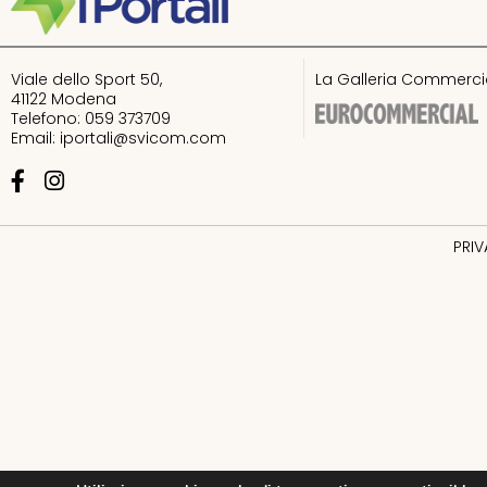
Diamanti
Dispensa Emilia
Viale dello Sport 50,
La Galleria Commercia
41122 Modena
Evos
Telefono: 059 373709
Email:
iportali@svicom.com
Farmacia comunale
Fiorella Rubino
PRI
Foto Zini
Game Life
Gattinoni Travel network
Giunti al Punto