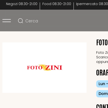
Negozi
08:30-21:00
Food
08:30-21:00
Ipermercato
08:30
FOTO
Foto Zi
Scaric
oppure
ORA
Lun 
Dome
CONT