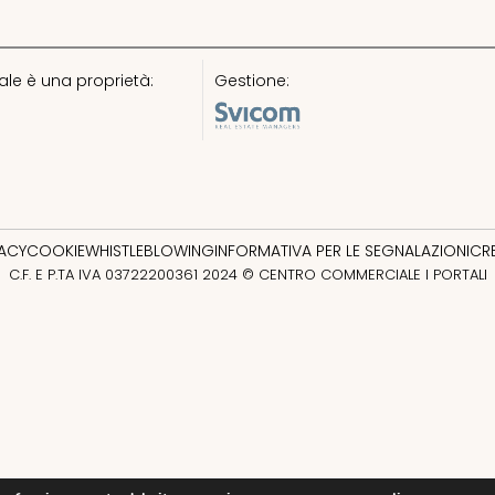
le è una proprietà:
Gestione:
VACY
COOKIE
WHISTLEBLOWING
INFORMATIVA PER LE SEGNALAZIONI
CR
C.F. E P.TA IVA 03722200361 2024 © CENTRO COMMERCIALE I PORTALI